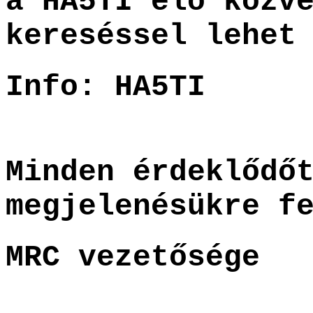
a HA5TI élő közv
kereséssel lehet
Info: HA5TI
Minden érdeklődő
megjelenésükre f
MRC vezetősége