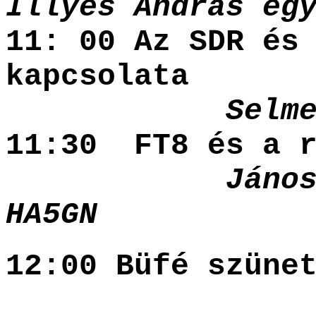
Illyés András eg
11: 00 Az SDR és
kapcsolata
Selm
11:30 FT8 és a r
Jánosy Ján
HA5GN
12:00 Büfé szün