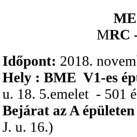
ME
M
RC 
Időpont:
2018. novemb
Hely : BME V1-es ép
u. 18. 5.emelet - 501 
Bejárat
az A épületen
J. u. 16.)