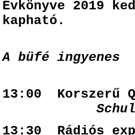
Évkönyve 2019 ke
kapható.
A büfé ingyenes
13:00 Korszerű Q
Schultz Gá
13:30 Rádiós exp