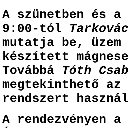
A szünetben és a
9:00-tól
Tarková
mutatja be, üzem
készített mágnes
Továbbá
Tóth Csa
megtekinthető az
rendszert haszná
A rendezvényen a